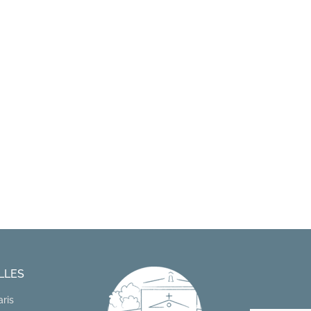
LLES
aris