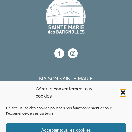
MAISON SAINTE MARIE
Gérer le consentement aux
75 bis rue Truffaut 75017 Paris
cookies
Ce site utilise des cookies pour son bon fonctionnement et pour
MAISON OZANAM
l'expérience de ses visiteurs
15 rue René Blum 75017 Paris
Accepter tous les cookies
01 48 24 60 30