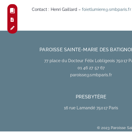
Contact : Henri Gaillard –
foietlumiere@smbparis.fr
PAROISSE SAINTE-MARIE DES BATIGNO
77 place du Docteur Félix Lobligeois 75017 P
01 46 27 57 67
paroisse@smbparis.fr
PRESBYTÈRE
16 rue Lamandé 75017 Paris
© 2023 Paroisse Sai