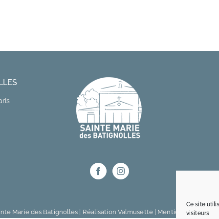
LLES
aris
Ce site uti
nte Marie des Batignolles | Réalisation
Valmusette
|
Mentions légales / 
visiteurs