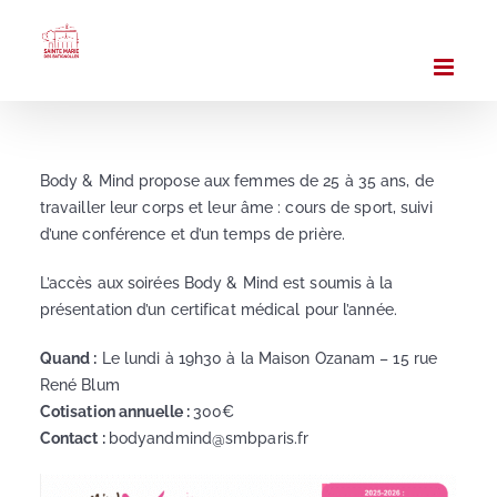
Passer
au
contenu
Body & Mind propose aux femmes de 25 à 35 ans, de
travailler leur corps et leur âme : cours de sport, suivi
d’une conférence et d’un temps de prière.
L’accès aux soirées Body & Mind est soumis à la
présentation d’un certificat médical pour l’année.
Quand :
Le lundi à 19h30 à la Maison Ozanam – 15 rue
René Blum
Cotisation annuelle :
300€
Contact :
bodyandmind@smbparis.fr