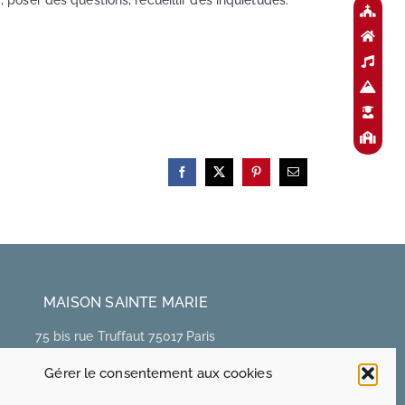
poser des questions, recueillir des inquiétudes.
Facebook
X
Pinterest
Email
MAISON SAINTE MARIE
75 bis rue Truffaut 75017 Paris
Gérer le consentement aux cookies
MAISON OZANAM