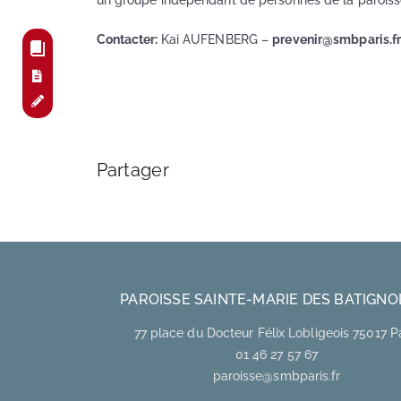
un groupe indépendant de personnes de la paroisse 
Contacter:
Kai AUFENBERG –
prevenir@smbparis.fr
Partager
PAROISSE SAINTE-MARIE DES BATIGNO
77 place du Docteur Félix Lobligeois 75017 P
01 46 27 57 67
paroisse@smbparis.fr