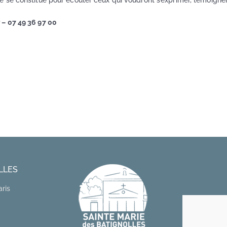
se constitue pour écouter ceux qui voudront s’exprimer, témoigner, 
 – 07 49 36 97 00
LLES
aris