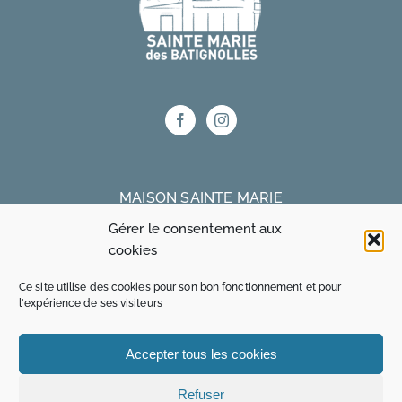
MAISON SAINTE MARIE
Gérer le consentement aux
75 bis rue Truffaut 75017 Paris
cookies
Ce site utilise des cookies pour son bon fonctionnement et pour
MAISON OZANAM
l'expérience de ses visiteurs
15 rue René Blum 75017 Paris
Accepter tous les cookies
01 48 24 60 30
www.maisonozanam.com
Refuser