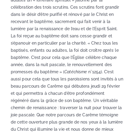
adultes un « itinéraire spirituel » jalonné par la
célébration des trois scrutins. Ces scrutins font grandir
dans le désir d’être purifié et rénové par le Christ en
recevant le baptême, sacrement qui fait venir à la
lumière par la renaissance de l’eau et de l’Esprit Saint.
La foi reçue au baptême doit sans cesse grandir et
s’épanouir en particulier par la charité. « Chez tous les
baptisés, enfants ou adultes, la foi doit croître
après
le
baptême. C’est pour cela que l’Église célèbre chaque
année, dans la nuit pascale, le renouvellement des
promesses du baptême » (
Catéchisme
n°1254). C’est
aussi pour cela que tous les paroissiens sont invités à un
beau parcours de Carême qui débutera jeudi 29 février
et qui permettra à chacun d’être profondément
régénéré dans la grâce de son baptême. Un véritable
chemin de renaissance : traverser la nuit pour trouver la
joie pascale. Que notre parcours de Carême témoigne
de cette ouverture plus grande de nos yeux à la lumière
du Christ qui illumine la vie et nous donne de mieux