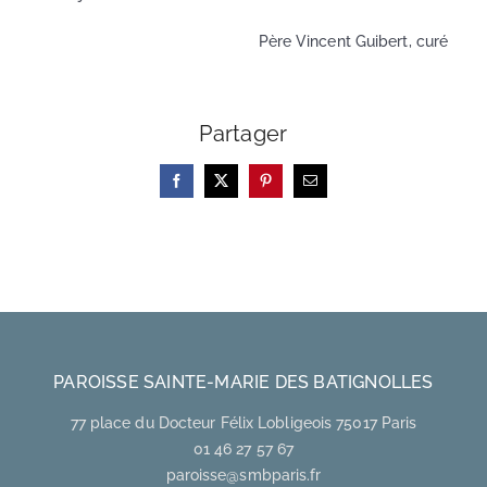
Père Vincent Guibert, curé
Partager
Facebook
X
Pinterest
Email
PAROISSE SAINTE-MARIE DES BATIGNOLLES
77 place du Docteur Félix Lobligeois 75017 Paris
01 46 27 57 67
paroisse@smbparis.fr