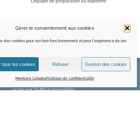
L’équipe de préparation au baptême
Gérer le consentement aux cookies
Facebook
X
Pinterest
Email
lise des cookies pour son bon fonctionnement et pour l'expérience de ses
 tous les cookies
Refuser
Gestion des cookies
MAISON SAINTE MARIE
Mentions Légales
Politique de confidentialité
75 bis rue Truffaut 75017 Paris
MAISON OZANAM
15 rue René Blum 75017 Paris
01 48 24 60 30
www.maisonozanam.com