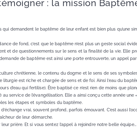
, témoigner : la mission Baptêm
lles qui demandent le baptême de leur enfant est bien plus qu’une si
ance de fond, c’est que le baptême n’est plus un geste social évide
ment et de questionnements sur le sens et la finalité de la vie. Elle
mande de baptême est ainsi une porte entrouverte, un appel parfo
 culture chrétienne, le contenu du dogme et le sens de ses symbole
e liturgie est riche et chargée de sens et de foi. Ainsi l’eau du bap
e cours d’eau qui fertilise). Être baptisé ce n’est rien de moins que pl
au service de l’évangélisation. Elle a ainsi conçu cette année une 
gibles les étapes et symboles du baptême.
’échange vrai, souvent profond, parfois émouvant. C’est aussi l’oc
fraîcheur de leur démarche.
eur prière. Et si vous sentez l’appel à rejoindre notre belle équipe…