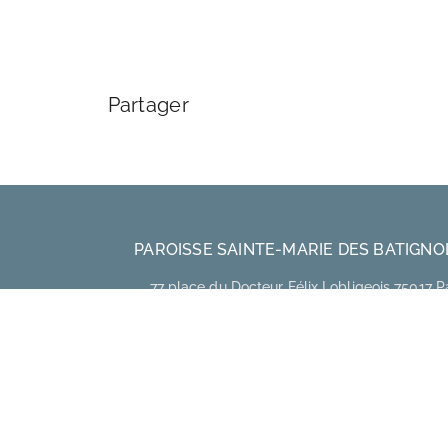
Partager
PAROISSE SAINTE-MARIE DES BATIGNO
77 place du Docteur Félix Lobligeois 75017 P
01 46 27 57 67
paroisse@smbparis.fr
PRESBYTÈRE
16 rue Lamandé 75017 Paris