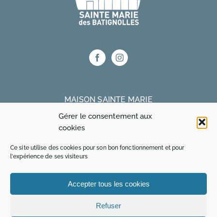
MAISON SAINTE MARIE
Gérer le consentement aux
75 bis rue Truffaut 75017 Paris
cookies
Ce site utilise des cookies pour son bon fonctionnement et pour
MAISON OZANAM
l'expérience de ses visiteurs
15 rue René Blum 75017 Paris
Accepter tous les cookies
01 48 24 60 30
www.maisonozanam.com
Refuser