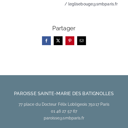
/ leglisebouge@smbparis.fr
Partager
Facebook
X
Pinterest
Email
PAROISSE SAINTE-MARIE DES BATIGNOLLES
77 place du Docteur Félix Lobligeois 75017 Paris
01 46 27 57 67
paroisse@smbparis.fr