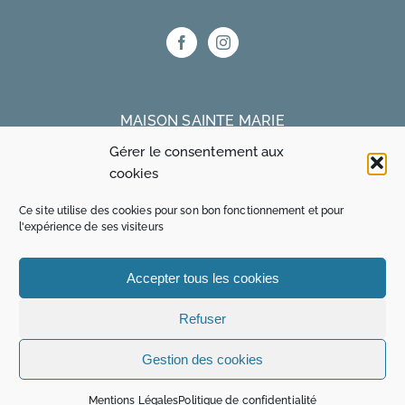
MAISON SAINTE MARIE
Gérer le consentement aux
75 bis rue Truffaut 75017 Paris
cookies
Ce site utilise des cookies pour son bon fonctionnement et pour
MAISON OZANAM
l'expérience de ses visiteurs
15 rue René Blum 75017 Paris
Accepter tous les cookies
01 48 24 60 30
www.maisonozanam.com
Refuser
Gestion des cookies
© 2023 Paroisse Sainte Marie des Batignolles | Réalisation
Mentions Légales
Politique de confidentialité